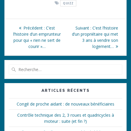
QUIZZ
Navigation
Article
Article
Précédent :
C’est
Suivant :
C’est l’histoire
de
précédent
suivant
l’histoire d’un emprunteur
d’un propriétaire qui met
:
:
pour qui « rien ne sert de
3 ans à vendre son
l’article
courir »…
logement…
Recherche
pour
:
ARTICLES RÉCENTS
Congé de proche aidant : de nouveaux bénéficiaires
Contrôle technique des 2, 3 roues et quadricycles à
moteur : suite (et fin ?)