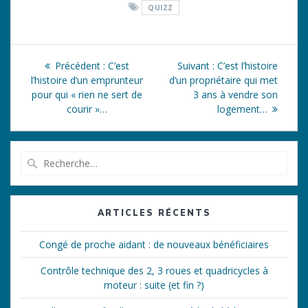
QUIZZ
Navigation
Article
Article
Précédent :
C’est
Suivant :
C’est l’histoire
de
précédent
suivant
l’histoire d’un emprunteur
d’un propriétaire qui met
:
:
pour qui « rien ne sert de
3 ans à vendre son
l’article
courir »…
logement…
Recherche
pour
:
ARTICLES RÉCENTS
Congé de proche aidant : de nouveaux bénéficiaires
Contrôle technique des 2, 3 roues et quadricycles à
moteur : suite (et fin ?)