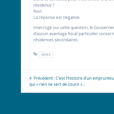
résidence ?
Non
La réponse est négative.
Interrogé sur cette question, le Gouvernem
d’aucun avantage fiscal particulier concern
résidences secondaires.
QUIZZ
Navigation
Article
Précédent :
C’est l’histoire d’un emprunte
précédent
de
qui « rien ne sert de courir »…
:
l’article