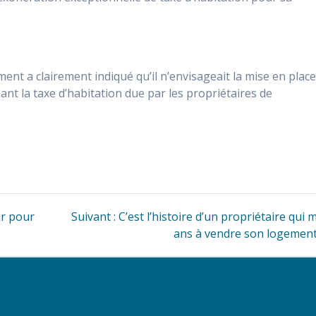
ent a clairement indiqué qu’il n’envisageait la mise en plac
ant la taxe d’habitation due par les propriétaires de
Article
ur pour
Suivant :
C’est l’histoire d’un propriétaire qui 
suivant
ans à vendre son logemen
: