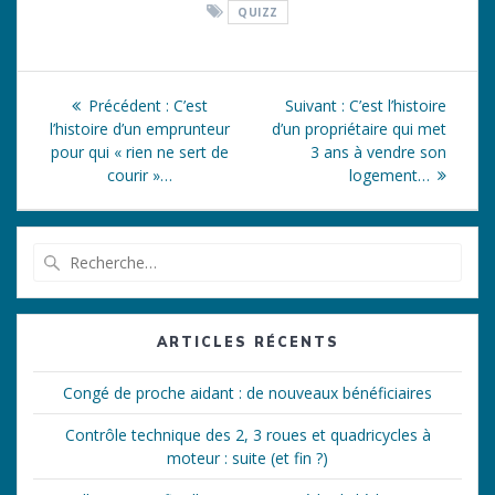
QUIZZ
Navigation
Article
Article
Précédent :
C’est
Suivant :
C’est l’histoire
de
précédent
suivant
l’histoire d’un emprunteur
d’un propriétaire qui met
:
:
pour qui « rien ne sert de
3 ans à vendre son
l’article
courir »…
logement…
Recherche
pour
:
ARTICLES RÉCENTS
Congé de proche aidant : de nouveaux bénéficiaires
Contrôle technique des 2, 3 roues et quadricycles à
moteur : suite (et fin ?)