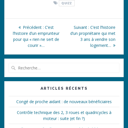
QUIZZ
Navigation
Article
Article
Précédent :
C’est
Suivant :
C’est l’histoire
de
précédent
suivant
l’histoire d’un emprunteur
d’un propriétaire qui met
:
:
pour qui « rien ne sert de
3 ans à vendre son
l’article
courir »…
logement…
Recherche
pour
:
ARTICLES RÉCENTS
Congé de proche aidant : de nouveaux bénéficiaires
Contrôle technique des 2, 3 roues et quadricycles à
moteur : suite (et fin ?)