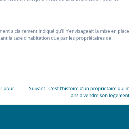
ent a clairement indiqué qu’il n’envisageait la mise en plac
ant la taxe d’habitation due par les propriétaires de
Article
ur pour
Suivant :
C’est l’histoire d’un propriétaire qui 
suivant
ans à vendre son logemen
: