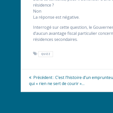
résidence ?
Non
La réponse est négative.
Interrogé sur cette question, le Gouvernem
d’aucun avantage fiscal particulier concern
résidences secondaires.
QUIZZ
Navigation
Article
Précédent :
C’est l’histoire d’un emprunte
précédent
de
qui « rien ne sert de courir »…
:
l’article