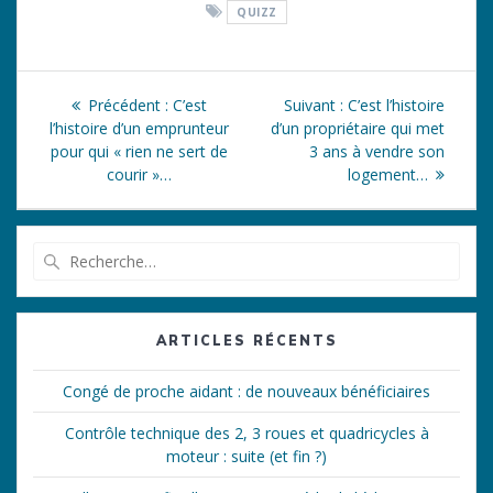
QUIZZ
Navigation
Article
Article
Précédent :
C’est
Suivant :
C’est l’histoire
de
précédent
suivant
l’histoire d’un emprunteur
d’un propriétaire qui met
:
:
pour qui « rien ne sert de
3 ans à vendre son
l’article
courir »…
logement…
Recherche
pour
:
ARTICLES RÉCENTS
Congé de proche aidant : de nouveaux bénéficiaires
Contrôle technique des 2, 3 roues et quadricycles à
moteur : suite (et fin ?)