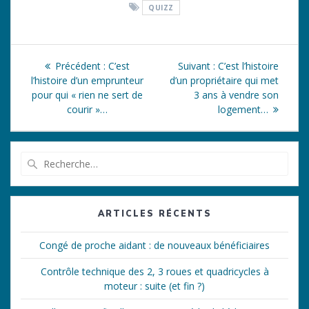
QUIZZ
Navigation
Article
Article
Précédent :
C’est
Suivant :
C’est l’histoire
de
précédent
suivant
l’histoire d’un emprunteur
d’un propriétaire qui met
:
:
pour qui « rien ne sert de
3 ans à vendre son
l’article
courir »…
logement…
Recherche
pour
:
ARTICLES RÉCENTS
Congé de proche aidant : de nouveaux bénéficiaires
Contrôle technique des 2, 3 roues et quadricycles à
moteur : suite (et fin ?)