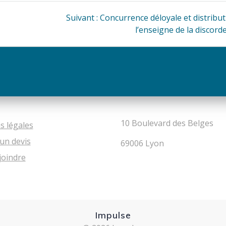
Article
Suivant :
Concurrence déloyale et distribut
suivant
l’enseigne de la discord
:
10 Boulevard des Belges
s légales
un devis
69006 Lyon
joindre
Impulse