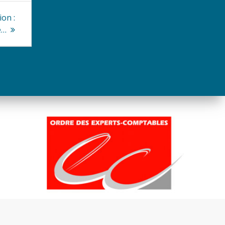
ion :
e…