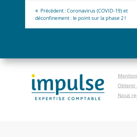
Navigation
Article
Précédent :
Coronavirus (COVID-19) et
précédent
de
déconfinement : le point sur la phase 2 !
:
l’article
Mention
Obtenir 
Nous re