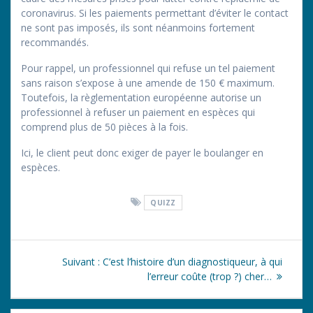
coronavirus. Si les paiements permettant d’éviter le contact
ne sont pas imposés, ils sont néanmoins fortement
recommandés.
Pour rappel, un professionnel qui refuse un tel paiement
sans raison s’expose à une amende de 150 € maximum.
Toutefois, la règlementation européenne autorise un
professionnel à refuser un paiement en espèces qui
comprend plus de 50 pièces à la fois.
Ici, le client peut donc exiger de payer le boulanger en
espèces.
QUIZZ
Navigation
Article
Suivant :
C’est l’histoire d’un diagnostiqueur, à qui
de
suivant
l’erreur coûte (trop ?) cher…
:
l’article