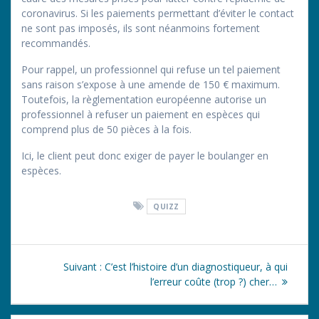
coronavirus. Si les paiements permettant d’éviter le contact
ne sont pas imposés, ils sont néanmoins fortement
recommandés.
Pour rappel, un professionnel qui refuse un tel paiement
sans raison s’expose à une amende de 150 € maximum.
Toutefois, la règlementation européenne autorise un
professionnel à refuser un paiement en espèces qui
comprend plus de 50 pièces à la fois.
Ici, le client peut donc exiger de payer le boulanger en
espèces.
QUIZZ
Navigation
Article
Suivant :
C’est l’histoire d’un diagnostiqueur, à qui
de
suivant
l’erreur coûte (trop ?) cher…
:
l’article