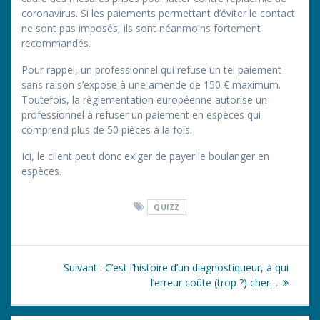
coronavirus. Si les paiements permettant d’éviter le contact
ne sont pas imposés, ils sont néanmoins fortement
recommandés.
Pour rappel, un professionnel qui refuse un tel paiement
sans raison s’expose à une amende de 150 € maximum.
Toutefois, la règlementation européenne autorise un
professionnel à refuser un paiement en espèces qui
comprend plus de 50 pièces à la fois.
Ici, le client peut donc exiger de payer le boulanger en
espèces.
QUIZZ
Navigation
Article
Suivant :
C’est l’histoire d’un diagnostiqueur, à qui
de
suivant
l’erreur coûte (trop ?) cher…
:
l’article