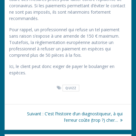
coronavirus. Si les paiements permettant d’éviter le contact
ne sont pas imposés, ils sont néanmoins fortement
recommandés.
Pour rappel, un professionnel qui refuse un tel paiement
sans raison s’expose à une amende de 150 € maximum.
Toutefois, la règlementation européenne autorise un
professionnel à refuser un paiement en espèces qui
comprend plus de 50 pièces à la fois.
Ici, le client peut donc exiger de payer le boulanger en
espèces.
QUIZZ
Navigation
Article
Suivant :
C’est l’histoire d’un diagnostiqueur, à qui
de
suivant
l’erreur coûte (trop ?) cher…
:
l’article