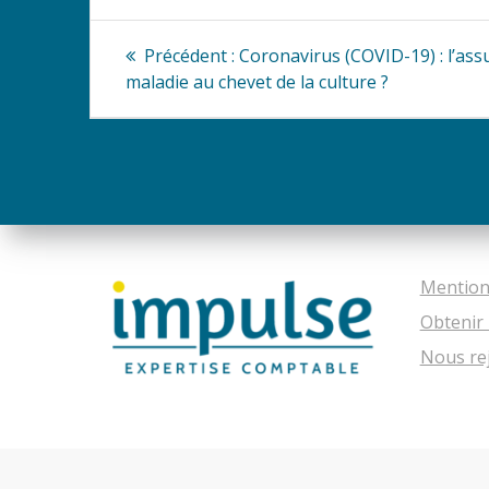
Navigation
Article
Précédent :
Coronavirus (COVID-19) : l’as
précédent
de
maladie au chevet de la culture ?
:
l’article
Mention
Obtenir 
Nous re