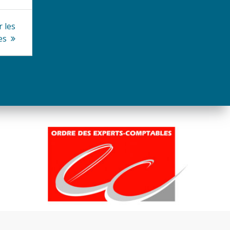
r les
es