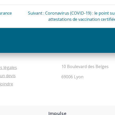
Article
surance
Suivant :
Coronavirus (COVID-19) : le point su
suivant
attestations de vaccination certifié
:
10 Boulevard des Belges
s légales
un devis
69006 Lyon
joindre
Impulse