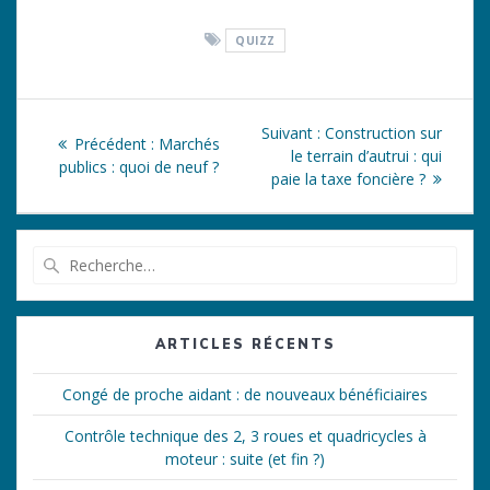
QUIZZ
Navigation
Article
Suivant :
Construction sur
Article
Précédent :
Marchés
de
suivant
le terrain d’autrui : qui
précédent
publics : quoi de neuf ?
:
paie la taxe foncière ?
:
l’article
Recherche
pour
:
ARTICLES RÉCENTS
Congé de proche aidant : de nouveaux bénéficiaires
Contrôle technique des 2, 3 roues et quadricycles à
moteur : suite (et fin ?)