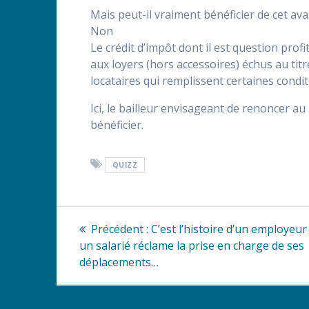
Mais peut-il vraiment bénéficier de cet ava
Non
Le crédit d’impôt dont il est question pro
aux loyers (hors accessoires) échus au tit
locataires qui remplissent certaines condit
Ici, le bailleur envisageant de renoncer 
bénéficier.
QUIZZ
Navigation
Article
Précédent :
C’est l’histoire d’un employeur
précédent
de
un salarié réclame la prise en charge de ses
:
déplacements…
l’article