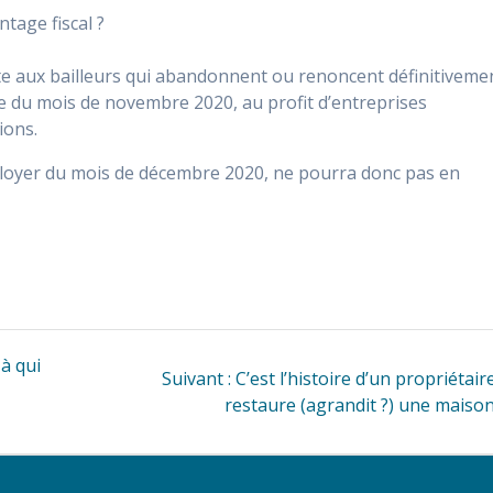
ntage fiscal ?
fite aux bailleurs qui abandonnent ou renoncent définitiveme
re du mois de novembre 2020, au profit d’entreprises
ions.
au loyer du mois de décembre 2020, ne pourra donc pas en
 à qui
Article
Suivant :
C’est l’histoire d’un propriétair
suivant
restaure (agrandit ?) une maiso
: