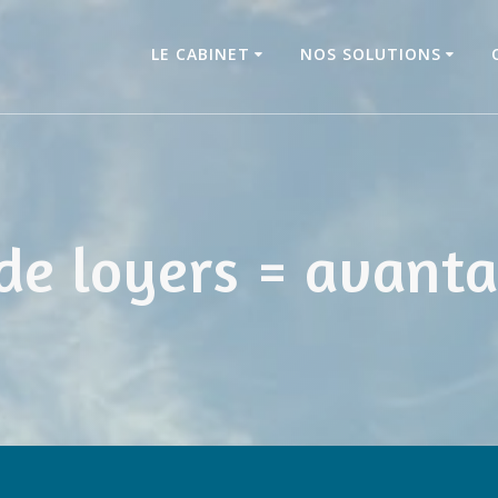
LE CABINET
NOS SOLUTIONS
e loyers = avantag