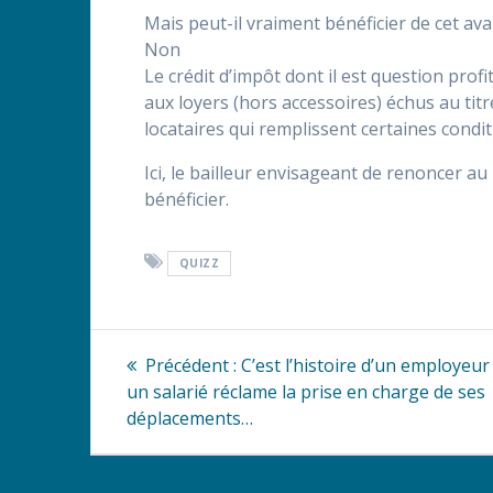
Mais peut-il vraiment bénéficier de cet ava
Non
Le crédit d’impôt dont il est question pro
aux loyers (hors accessoires) échus au tit
locataires qui remplissent certaines condit
Ici, le bailleur envisageant de renoncer 
bénéficier.
QUIZZ
Navigation
Article
Précédent :
C’est l’histoire d’un employeur
précédent
de
un salarié réclame la prise en charge de ses
:
déplacements…
l’article