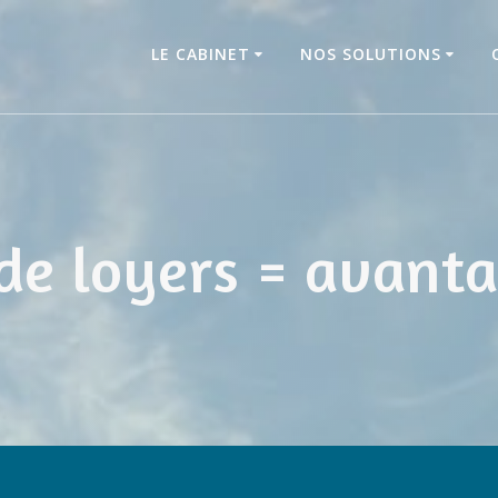
LE CABINET
NOS SOLUTIONS
e loyers = avantag