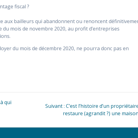
ntage fiscal ?
fite aux bailleurs qui abandonnent ou renoncent définitiveme
re du mois de novembre 2020, au profit d’entreprises
ions.
au loyer du mois de décembre 2020, ne pourra donc pas en
 à qui
Article
Suivant :
C’est l’histoire d’un propriétair
suivant
restaure (agrandit ?) une maiso
: