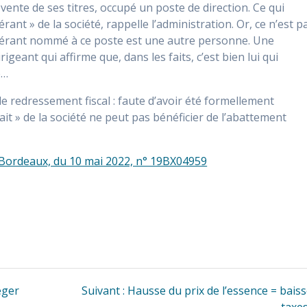
a vente de ses titres, occupé un poste de direction. Ce qui
nt » de la société, rappelle l’administration. Or, ce n’est p
 le gérant nommé à ce poste est une autre personne. Une
geant qui affirme que, dans les faits, c’est bien lui qui
é…
 le redressement fiscal : faute d’avoir été formellement
it » de la société ne peut pas bénéficier de l’abattement
e Bordeaux, du 10 mai 2022, n° 19BX04959
Article
éger
Suivant :
Hausse du prix de l’essence = bais
suivant