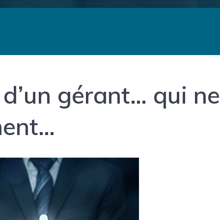
re d’un gérant… qui n
ment…