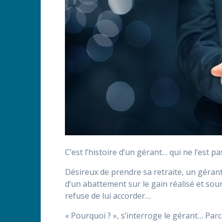
C’est l’histoire d’un gérant… qui ne l’est 
Désireux de prendre sa retraite, un gérant 
d’un abattement sur le gain réalisé et sou
refuse de lui accorder…
« Pourquoi ? », s’interroge le gérant… Parc