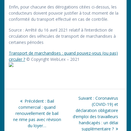
Enfin, pour chacune des dérogations citées ci-dessus, les
conducteurs doivent pouvoir justifier à tout moment de la
conformité du transport effectué en cas de contrôle.
Source
: Arrêté du 16 avril 2021 relatif à l’interdiction de
circulation des véhicules de transport de marchandises à
certaines périodes
Transport de marchandises : quand pouvez-vous (ou pas)
circuler ?
© Copyright WebLex – 2021
Navigation
Article
Suivant :
Coronavirus
Article
Précédent :
Bail
de
suivant
(COVID-19) et
précédent
commercial : quand
:
déclaration obligatoire
:
renouvellement de bail
l’article
d’emploi des travailleurs
ne rime pas avec révision
handicapés : un délai
du loyer…
supplémentaire ?