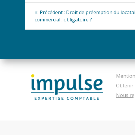
Navigation
Article
Précédent :
Droit de préemption du locata
précédent
de
commercial : obligatoire ?
:
l’article
Mention
Obtenir 
Nous re