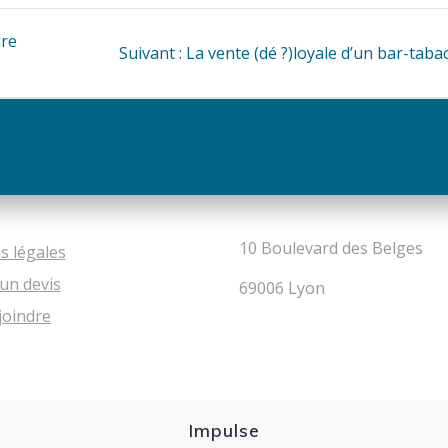
ire
Article
Suivant :
La vente (dé ?)loyale d’un bar-taba
suivant
:
10 Boulevard des Belges
s légales
un devis
69006 Lyon
joindre
Impulse