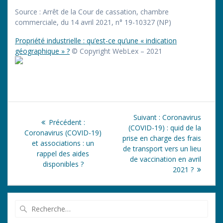
Source :
Arrêt de la Cour de cassation, chambre
commerciale, du 14 avril 2021, n° 19-10327 (NP)
Propriété industrielle : qu’est-ce qu’une « indication
géographique » ?
© Copyright WebLex – 2021
Navigation
Article
Suivant :
Coronavirus
Article
Précédent :
de
suivant
(COVID-19) : quid de la
précédent
Coronavirus (COVID-19)
:
prise en charge des frais
:
et associations : un
l’article
de transport vers un lieu
rappel des aides
de vaccination en avril
disponibles ?
2021 ?
Recherche
pour