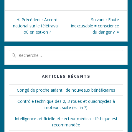
Navigation
Article
Article
Précédent :
Accord
Suivant :
Faute
de
précédent
suivant
national sur le télétravail :
inexcusable = conscience
:
:
où en est-on ?
du danger ?
l’article
Recherche
pour
:
ARTICLES RÉCENTS
Congé de proche aidant : de nouveaux bénéficiaires
Contrôle technique des 2, 3 roues et quadricycles à
moteur : suite (et fin ?)
Intelligence artificielle et secteur médical : l’éthique est
recommandée