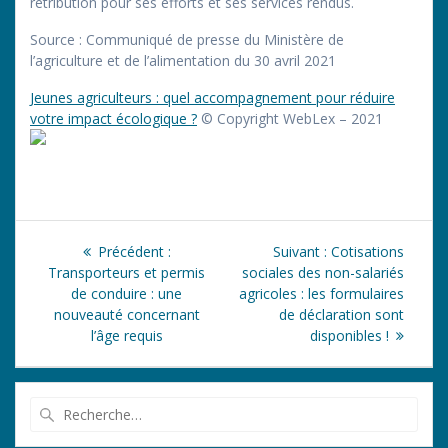
rétribution pour ses efforts et ses services rendus.
Source : Communiqué de presse du Ministère de
l’agriculture et de l’alimentation du 30 avril 2021
Jeunes agriculteurs : quel accompagnement pour réduire
votre impact écologique ?
© Copyright WebLex – 2021
Navigation
Article
Article
Précédent :
Suivant :
Cotisations
de
précédent
suivant
Transporteurs et permis
sociales des non-salariés
:
:
de conduire : une
agricoles : les formulaires
l’article
nouveauté concernant
de déclaration sont
l’âge requis
disponibles !
Recherche
pour
: