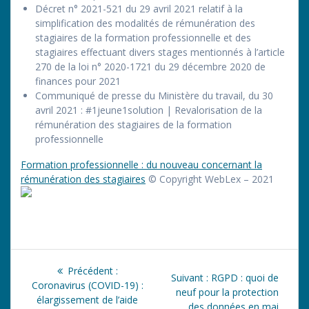
Décret n° 2021-521 du 29 avril 2021 relatif à la
simplification des modalités de rémunération des
stagiaires de la formation professionnelle et des
stagiaires effectuant divers stages mentionnés à l’article
270 de la loi n° 2020-1721 du 29 décembre 2020 de
finances pour 2021
Communiqué de presse du Ministère du travail, du 30
avril 2021 : #1jeune1solution | Revalorisation de la
rémunération des stagiaires de la formation
professionnelle
Formation professionnelle : du nouveau concernant la
rémunération des stagiaires
© Copyright WebLex – 2021
Navigation
Article
Précédent :
Article
Suivant :
RGPD : quoi de
de
précédent
Coronavirus (COVID-19) :
suivant
neuf pour la protection
:
élargissement de l’aide
:
des données en mai