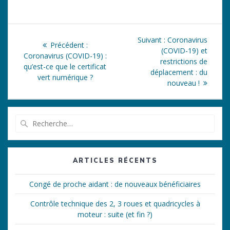
Navigation
Article
Suivant :
Coronavirus
Article
Précédent :
de
suivant
(COVID-19) et
précédent
Coronavirus (COVID-19) :
:
restrictions de
:
qu’est-ce que le certificat
l’article
déplacement : du
vert numérique ?
nouveau !
Recherche
pour
:
ARTICLES RÉCENTS
Congé de proche aidant : de nouveaux bénéficiaires
Contrôle technique des 2, 3 roues et quadricycles à
moteur : suite (et fin ?)