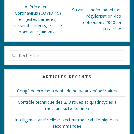
Navigation
Article
Précédent :
Article
Suivant :
Indépendants et
de
précédent
Coronavirus (COVID-19)
suivant
régularisation des
:
et gestes barrières,
:
cotisations 2020 : à
l’article
rassemblements, etc. : le
payer !
point au 2 juin 2021
Recherche
pour
:
ARTICLES RÉCENTS
Congé de proche aidant : de nouveaux bénéficiaires
Contrôle technique des 2, 3 roues et quadricycles à
moteur : suite (et fin ?)
Intelligence artificielle et secteur médical : l’éthique est
recommandée