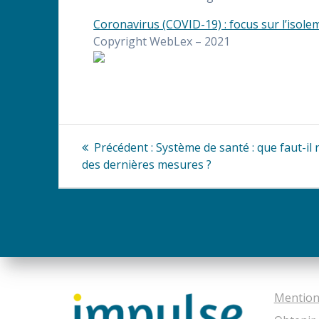
Coronavirus (COVID-19) : focus sur l’isole
Copyright WebLex – 2021
Navigation
Article
Précédent :
Système de santé : que faut-il 
précédent
de
des dernières mesures ?
:
l’article
Mention