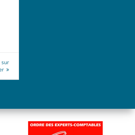
©
 sur
er