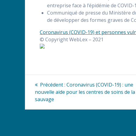
entreprise face à l’épidémie de COVID-
Communiqué de presse du Ministère du 
de développer des formes graves de Cov
Coronavirus (COVID-19) et personnes vulné
© Copyright WebLex – 2021
Navigation
Article
Précédent :
Coronavirus (COVID-19) : une
précédent
de
nouvelle aide pour les centres de soins de l
:
sauvage
l’article