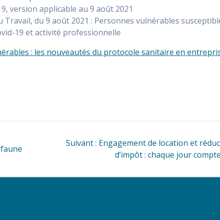
19, version applicable au 9 août 2021
Travail, du 9 août 2021 : Personnes vulnérables susceptibl
id-19 et activité professionnelle
rables : les nouveautés du protocole sanitaire en entrepri
Article
Suivant :
Engagement de location et réduc
a faune
suivant
d’impôt : chaque jour compt
: