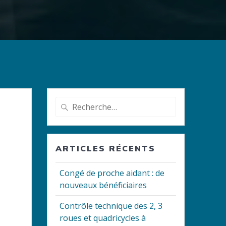
Recherche
pour
:
ARTICLES RÉCENTS
Congé de proche aidant : de
nouveaux bénéficiaires
Contrôle technique des 2, 3
roues et quadricycles à