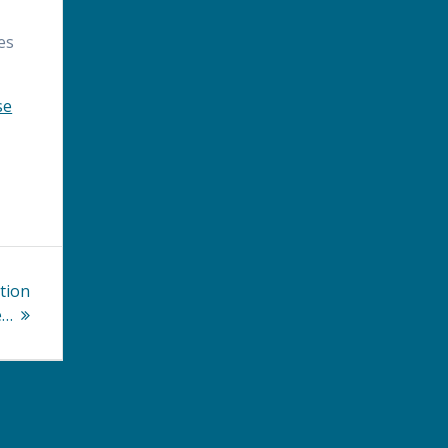
es
se
tion
e…