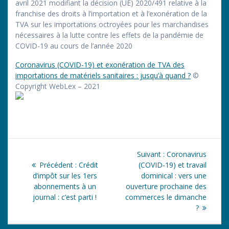
avril 2021 modifiant la décision (UE) 2020/491 relative à la
franchise des droits à l’importation et à l’exonération de la
TVA sur les importations octroyées pour les marchandises
nécessaires à la lutte contre les effets de la pandémie de
COVID-19 au cours de l’année 2020
Coronavirus (COVID-19) et exonération de TVA des
importations de matériels sanitaires : jusqu’à quand ?
©
Copyright WebLex – 2021
Navigation
Article
Suivant :
Coronavirus
de
Article
suivant
Précédent :
Crédit
(COVID-19) et travail
précédent
:
d’impôt sur les 1ers
dominical : vers une
l’article
:
abonnements à un
ouverture prochaine des
journal : c’est parti !
commerces le dimanche
?