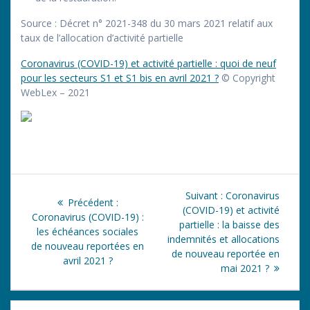
Source : Décret n° 2021-348 du 30 mars 2021 relatif aux
taux de l’allocation d’activité partielle
Coronavirus (COVID-19) et activité partielle : quoi de neuf
pour les secteurs S1 et S1 bis en avril 2021 ?
© Copyright
WebLex – 2021
Navigation
Article
Suivant :
Coronavirus
Article
Précédent :
de
suivant
(COVID-19) et activité
précédent
Coronavirus (COVID-19) :
:
partielle : la baisse des
:
les échéances sociales
l’article
indemnités et allocations
de nouveau reportées en
de nouveau reportée en
avril 2021 ?
mai 2021 ?