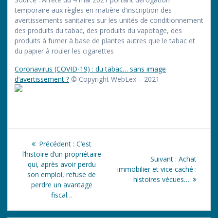
temporaire aux règles en matière d’inscription des
avertissements sanitaires sur les unités de conditionnement
des produits du tabac, des produits du vapotage, des
produits à fumer à base de plantes autres que le tabac et
du papier à rouler les cigarettes
Coronavirus (COVID-19) : du tabac… sans image
d’avertissement ?
© Copyright WebLex – 2021
Navigation
Article
Précédent :
C’est
de
précédent
l’histoire d’un propriétaire
Article
Suivant :
Achat
:
qui, après avoir perdu
suivant
immobilier et vice caché :
l’article
son emploi, refuse de
:
histoires vécues…
perdre un avantage
fiscal…