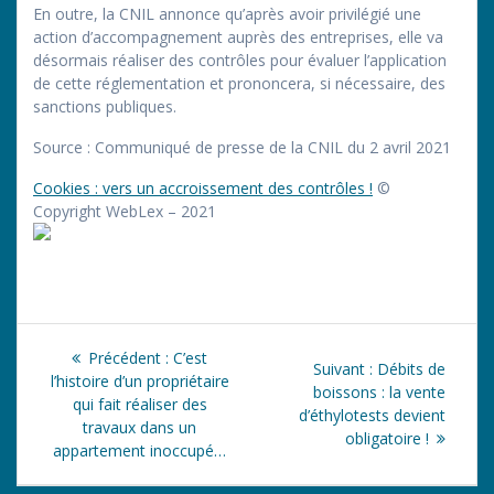
En outre, la CNIL annonce qu’après avoir privilégié une
action d’accompagnement auprès des entreprises, elle va
désormais réaliser des contrôles pour évaluer l’application
de cette réglementation et prononcera, si nécessaire, des
sanctions publiques.
Source : Communiqué de presse de la CNIL du 2 avril 2021
Cookies : vers un accroissement des contrôles !
©
Copyright WebLex – 2021
Navigation
Article
Précédent :
C’est
Article
Suivant :
Débits de
de
précédent
l’histoire d’un propriétaire
suivant
boissons : la vente
:
qui fait réaliser des
:
d’éthylotests devient
l’article
travaux dans un
obligatoire !
appartement inoccupé…