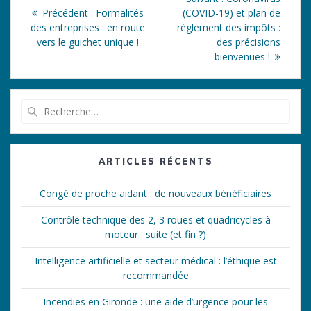
de
Article
suivant
Précédent :
Formalités
(COVID-19) et plan de
précédent
:
des entreprises : en route
règlement des impôts :
l’article
:
vers le guichet unique !
des précisions
bienvenues !
Recherche
pour
:
ARTICLES RÉCENTS
Congé de proche aidant : de nouveaux bénéficiaires
Contrôle technique des 2, 3 roues et quadricycles à
moteur : suite (et fin ?)
Intelligence artificielle et secteur médical : l’éthique est
recommandée
Incendies en Gironde : une aide d’urgence pour les