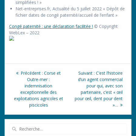
simplifiées ! »
Net-entreprises.fr, Actualité du 5 juillet 2022 « Dépôt de
fichier dates de congé paternité/accueil de l’enfant »
Congé paternité : une déclaration facilitée !
© Copyright
WebLex – 2022
Navigation
Article
Article
Précédent :
Corse et
Suivant :
C’est l’histoire
de
précédent
suivant
Outre-mer :
d’un agent commercial
:
:
indemnisation
pour qui, avec son
l’article
exceptionnelle des
partenaire, c’est « œil
exploitations agricoles et
pour œil, dent pour dent
piscicoles
»…
Recherche
pour