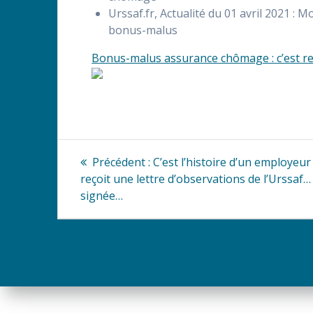
Urssaf.fr, Actualité du 01 avril 2021 :
bonus-malus
Bonus-malus assurance chômage : c’est re
Navigation
Article
Précédent :
C’est l’histoire d’un employeur
précédent
de
reçoit une lettre d’observations de l’Urssaf
:
signée…
l’article