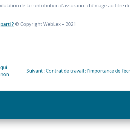
 Modulation de la contribution d’assurance chômage au titre d
parti ?
© Copyright WebLex – 2021
 qui
Article
Suivant :
Contrat de travail : l’importance de l’éc
… non
suivant
: