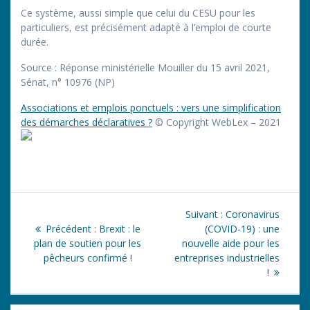
Ce système, aussi simple que celui du CESU pour les
particuliers, est précisément adapté à l’emploi de courte
durée.
Source : Réponse ministérielle Mouiller du 15 avril 2021,
Sénat, n° 10976 (NP)
Associations et emplois ponctuels : vers une simplification
des démarches déclaratives ?
© Copyright WebLex – 2021
Navigation
Article
Suivant :
Coronavirus
de
Article
suivant
Précédent :
Brexit : le
(COVID-19) : une
précédent
:
plan de soutien pour les
nouvelle aide pour les
l’article
:
pêcheurs confirmé !
entreprises industrielles
!