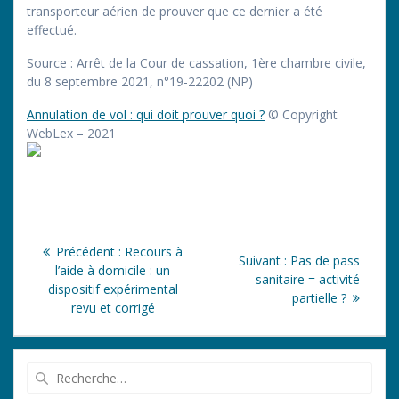
transporteur aérien de prouver que ce dernier a été
effectué.
Source : Arrêt de la Cour de cassation, 1ère chambre civile,
du 8 septembre 2021, n°19-22202 (NP)
Annulation de vol : qui doit prouver quoi ?
© Copyright
WebLex – 2021
Navigation
Article
Précédent :
Recours à
Article
Suivant :
Pas de pass
de
précédent
l’aide à domicile : un
suivant
sanitaire = activité
:
dispositif expérimental
:
partielle ?
l’article
revu et corrigé
Recherche
pour