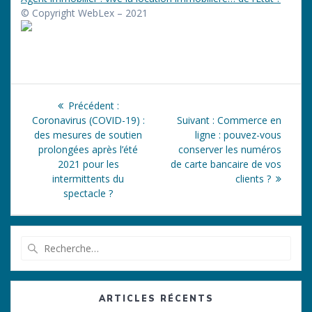
© Copyright WebLex – 2021
Navigation
Article
Précédent :
de
précédent
Article
Coronavirus (COVID-19) :
Suivant :
Commerce en
:
suivant
des mesures de soutien
ligne : pouvez-vous
l’article
:
prolongées après l’été
conserver les numéros
2021 pour les
de carte bancaire de vos
intermittents du
clients ?
spectacle ?
Recherche
pour
:
ARTICLES RÉCENTS